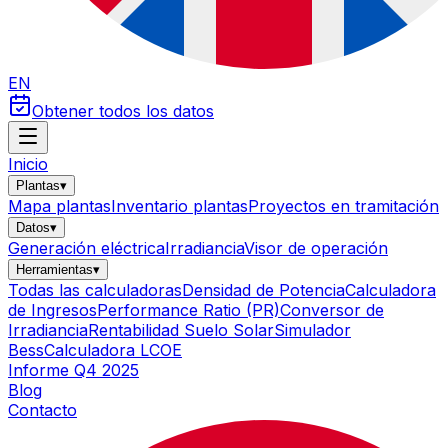
EN
Obtener todos los datos
Inicio
Plantas
▾
Mapa plantas
Inventario plantas
Proyectos en tramitación
Datos
▾
Generación eléctrica
Irradiancia
Visor de operación
Herramientas
▾
Todas las calculadoras
Densidad de Potencia
Calculadora
de Ingresos
Performance Ratio (PR)
Conversor de
Irradiancia
Rentabilidad Suelo Solar
Simulador
Bess
Calculadora LCOE
Informe Q4 2025
Blog
Contacto