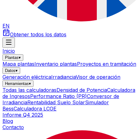
EN
Obtener todos los datos
Inicio
Plantas
▾
Mapa plantas
Inventario plantas
Proyectos en tramitación
Datos
▾
Generación eléctrica
Irradiancia
Visor de operación
Herramientas
▾
Todas las calculadoras
Densidad de Potencia
Calculadora
de Ingresos
Performance Ratio (PR)
Conversor de
Irradiancia
Rentabilidad Suelo Solar
Simulador
Bess
Calculadora LCOE
Informe Q4 2025
Blog
Contacto