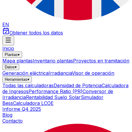
EN
Obtener todos los datos
Inicio
Plantas
▾
Mapa plantas
Inventario plantas
Proyectos en tramitación
Datos
▾
Generación eléctrica
Irradiancia
Visor de operación
Herramientas
▾
Todas las calculadoras
Densidad de Potencia
Calculadora
de Ingresos
Performance Ratio (PR)
Conversor de
Irradiancia
Rentabilidad Suelo Solar
Simulador
Bess
Calculadora LCOE
Informe Q4 2025
Blog
Contacto