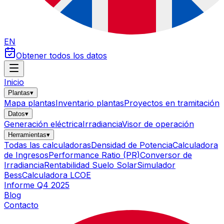
EN
Obtener todos los datos
Inicio
Plantas
▾
Mapa plantas
Inventario plantas
Proyectos en tramitación
Datos
▾
Generación eléctrica
Irradiancia
Visor de operación
Herramientas
▾
Todas las calculadoras
Densidad de Potencia
Calculadora
de Ingresos
Performance Ratio (PR)
Conversor de
Irradiancia
Rentabilidad Suelo Solar
Simulador
Bess
Calculadora LCOE
Informe Q4 2025
Blog
Contacto