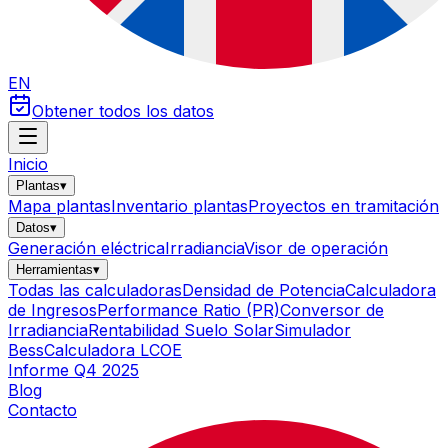
EN
Obtener todos los datos
Inicio
Plantas
▾
Mapa plantas
Inventario plantas
Proyectos en tramitación
Datos
▾
Generación eléctrica
Irradiancia
Visor de operación
Herramientas
▾
Todas las calculadoras
Densidad de Potencia
Calculadora
de Ingresos
Performance Ratio (PR)
Conversor de
Irradiancia
Rentabilidad Suelo Solar
Simulador
Bess
Calculadora LCOE
Informe Q4 2025
Blog
Contacto