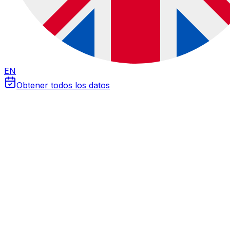
EN
Obtener todos los datos
Calculadoras Solares Profesionales
Herramientas gratuitas diseñadas para
inversores,
desarrolladores y gestores de activos fotovoltaicos
en España. Desde análisis financiero hasta dimensionado
técnico.
Financiera
Calculadora de Inversión